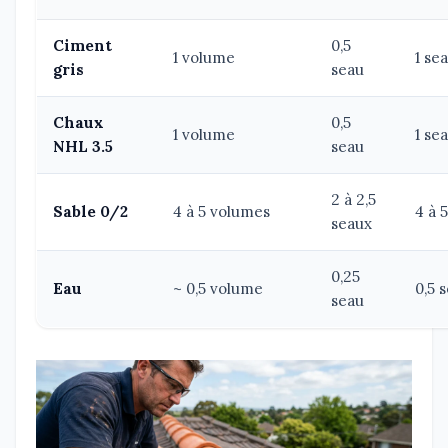
Ciment
0,5
1 volume
1 se
gris
seau
Chaux
0,5
1 volume
1 se
NHL 3.5
seau
2 à 2,5
Sable 0/2
4 à 5 volumes
4 à 
seaux
0,25
Eau
~ 0,5 volume
0,5 
seau