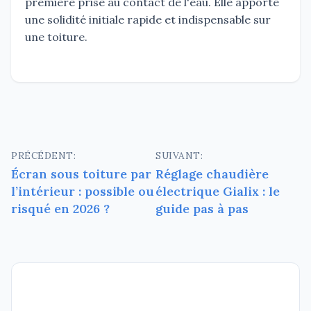
première prise au contact de l'eau. Elle apporte
une solidité initiale rapide et indispensable sur
une toiture.
Navigation
PRÉCÉDENT:
SUIVANT:
Écran sous toiture par
Réglage chaudière
de
l’intérieur : possible ou
électrique Gialix : le
l’article
risqué en 2026 ?
guide pas à pas