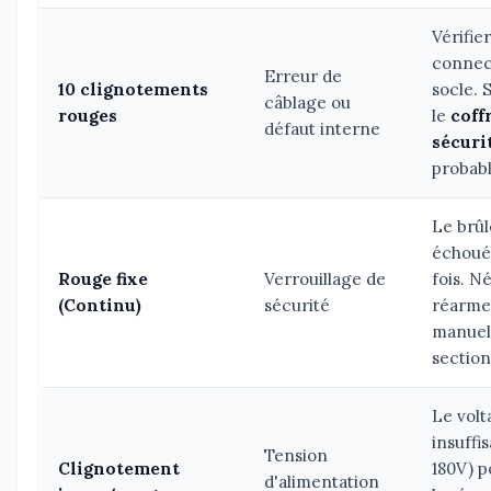
Vérifier
connec
Erreur de
10 clignotements
socle. 
câblage ou
rouges
le
coff
défaut interne
sécuri
probab
Le brûl
échoué 
Rouge fixe
Verrouillage de
fois. N
(Continu)
sécurité
réarm
manuel 
section
Le volt
insuffis
Tension
Clignotement
180V) p
d'alimentation