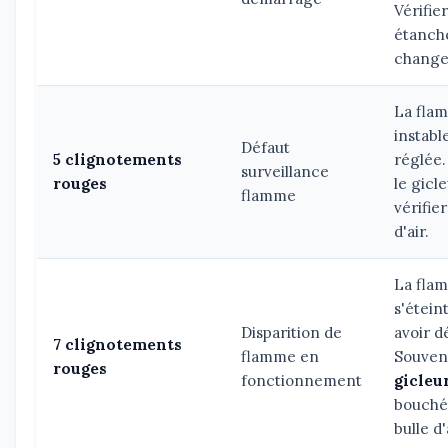
Vérifie
étanché
change
La fla
instabl
Défaut
5 clignotements
réglée.
surveillance
rouges
le gicl
flamme
vérifie
d'air.
La fla
s'étein
Disparition de
avoir d
7 clignotements
flamme en
Souven
rouges
fonctionnement
gicleur
bouché
bulle d'