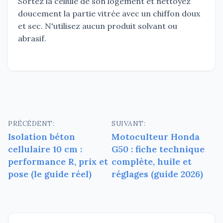
Sortez la cellule de son logement et nettoyez
doucement la partie vitrée avec un chiffon doux
et sec. N'utilisez aucun produit solvant ou
abrasif.
Navigation
PRÉCÉDENT:
SUIVANT:
Isolation béton
Motoculteur Honda
de
cellulaire 10 cm :
G50 : fiche technique
l’article
performance R, prix et
complète, huile et
pose (le guide réel)
réglages (guide 2026)