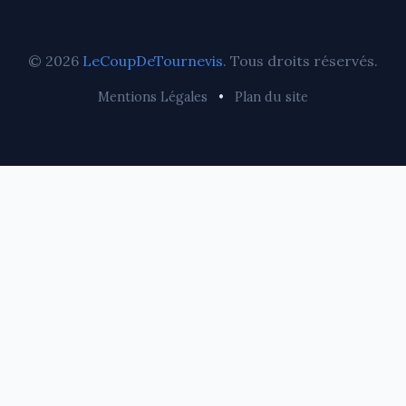
© 2026
LeCoupDeTournevis
. Tous droits réservés.
Mentions Légales
•
Plan du site