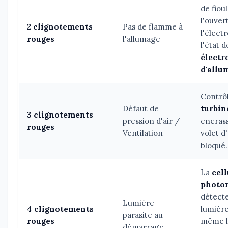
de fioul
l'ouver
2 clignotements
Pas de flamme à
l'élect
rouges
l'allumage
l'état d
électr
d'allu
Contrôl
Défaut de
turbin
3 clignotements
pression d'air /
encrass
rouges
Ventilation
volet d'
bloqué.
La
cell
photor
détect
Lumière
4 clignotements
lumière
parasite au
rouges
même l
démarrage