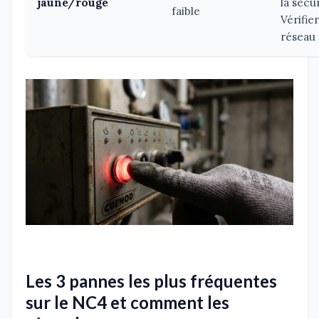
jaune/rouge
la sécur
faible
Vérifie
réseau 
Les 3 pannes les plus fréquentes
sur le NC4 et comment les