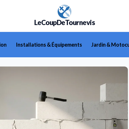
LeCoupDeTournevis
ion
Installations & Équipements
Jardin & Motocu