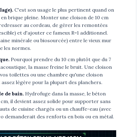
lage).
C'est son usage le plus pertinent quand on
 en brique pleine. Monter une cloison de 10 cm
redresser au cordeau, de gérer les remontées
escible) et d'ajouter ce fameux R=1 additionnel.
(laine minérale ou biosourcée) entre le vieux mur
re les normes.
que.
Pourquoi prendre du 10 cm plutôt que du 7
acoustique, la masse freine le bruit. Une cloison
vos toilettes ou une chambre qu'une cloison
t assez légère pour la plupart des planchers.
e de bain.
Hydrofuge dans la masse, le béton
10 cm, il devient assez solide pour supporter sans
uts de cuisine chargés ou un chauffe-eau (avec
laco demanderait des renforts en bois ou en métal.