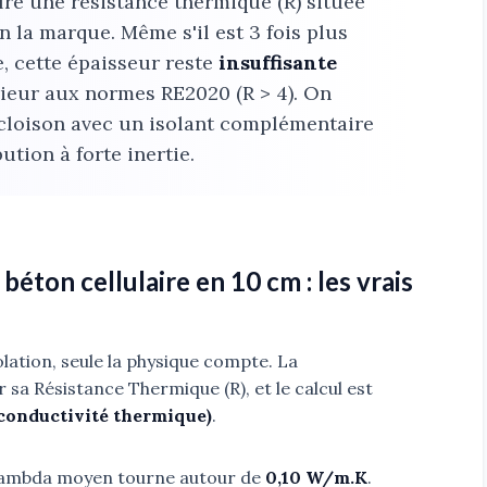
fre une résistance thermique (R) située
n la marque. Même s'il est 3 fois plus
e, cette épaisseur reste
insuffisante
ieur aux normes RE2020 (R > 4). On
-cloison avec un isolant complémentaire
ution à forte inertie.
ton cellulaire en 10 cm : les vrais
solation, seule la physique compte. La
 sa Résistance Thermique (R), et le calcul est
(conductivité thermique)
.
e Lambda moyen tourne autour de
0,10 W/m.K
.