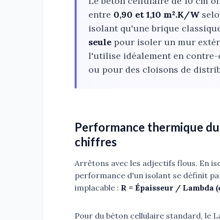
Le béton cellulaire de 10 cm of
entre
0,90 et 1,10 m².K/W
selo
isolant qu'une brique classiqu
seule
pour isoler un mur extér
l'utilise idéalement en contre
ou pour des cloisons de distrib
Performance thermique du bé
chiffres
Arrêtons avec les adjectifs flous. En i
performance d'un isolant se définit par
implacable :
R = Épaisseur / Lambda 
Pour du béton cellulaire standard, l