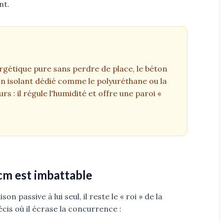
nt.
rgétique pure sans perdre de place, le béton
un isolant dédié comme le polyuréthane ou la
urs : il régule l'humidité et offre une paroi «
 cm est imbattable
on passive à lui seul, il reste le « roi » de la
cis où il écrase la concurrence :